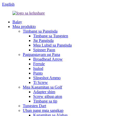
English
Balay
Mga produkto
Timbang sa Pangisda
Timbang sa Tungsten
Jig Pangisda
Mga Lubid sa Pangisda
Spinner Paon
Pagpangayam ug Pana
Broadhead Arrow
Ferrule
Isulod
Punto
Slingshot Ammo
Ti Screw
Mga Kagamitan sa Golf
Adapter shim
Screw gibug-aton
Timbang sa tip
Tungsten Dart
Uban pang mga sangkap
Kagamitan sa Alahas