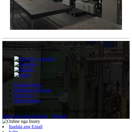
IKAW
LIMITED ANG IMONG KELU SHARE
PAHIBALO KAMI
Kontaka Kami
Mahitungod Kanato
Mga FAQ
Mga produkto
© Copyright - 2010-2020 : Tanang Katungod Gireserba.
Gipili nga mga Produkto
-
Sitemap
Ipadala ang Email
halin