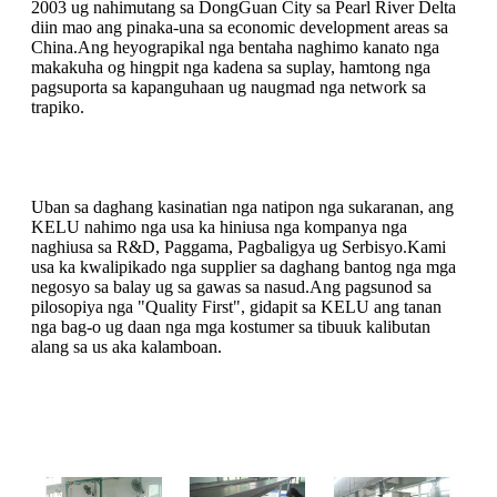
2003 ug nahimutang sa DongGuan City sa Pearl River Delta
diin mao ang pinaka-una sa economic development areas sa
China.Ang heyograpikal nga bentaha naghimo kanato nga
makakuha og hingpit nga kadena sa suplay, hamtong nga
pagsuporta sa kapanguhaan ug naugmad nga network sa
trapiko.
Uban sa daghang kasinatian nga natipon nga sukaranan, ang
KELU nahimo nga usa ka hiniusa nga kompanya nga
naghiusa sa R&D, Paggama, Pagbaligya ug Serbisyo.Kami
usa ka kwalipikado nga supplier sa daghang bantog nga mga
negosyo sa balay ug sa gawas sa nasud.Ang pagsunod sa
pilosopiya nga "Quality First", gidapit sa KELU ang tanan
nga bag-o ug daan nga mga kostumer sa tibuuk kalibutan
alang sa us aka kalamboan.