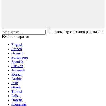
Pindota ang enter aron pangitaon o
ESC aron tapuson
English
French
German
Portuguese
Spanish
Russian
Japanese
Korean
Arabic
Irish
Greek
Turkish
Italian
Danish
Romanian