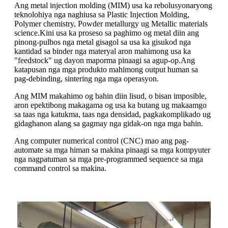
Ang metal injection molding (MIM) usa ka rebolusyonaryong
teknolohiya nga naghiusa sa Plastic Injection Molding,
Polymer chemistry, Powder metallurgy ug Metallic materials
science.Kini usa ka proseso sa paghimo og metal diin ang
pinong-pulbos nga metal gisagol sa usa ka gisukod nga
kantidad sa binder nga materyal aron mahimong usa ka
"feedstock" ug dayon maporma pinaagi sa agup-op.Ang
katapusan nga mga produkto mahimong output human sa
pag-debinding, sintering nga mga operasyon.
Ang MIM makahimo og bahin diin lisud, o bisan imposible,
aron epektibong makagama og usa ka butang ug makaamgo
sa taas nga katukma, taas nga densidad, pagkakomplikado ug
gidaghanon alang sa gagmay nga gidak-on nga mga bahin.
Ang computer numerical control (CNC) mao ang pag-
automate sa mga himan sa makina pinaagi sa mga kompyuter
nga nagpatuman sa mga pre-programmed sequence sa mga
command control sa makina.