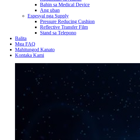
Bahin sa Medical Device
Ang uban
Espesyal nga Supply
Pressure Reducing Cushion
Reflective Transfer Film
Stand sa Telepono
Balita
Mga FAQ
Mahitungod Kanato
Kontaka Kami